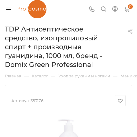
0
TDP Антисептическое
средство, изопропиловый
спирт + производные
гуанидина, 1000 мл, бренд -
Domix Green Professional
—
—
—
Главная
Каталог
Уход за руками и ногами
Маник
Артикул:
353176