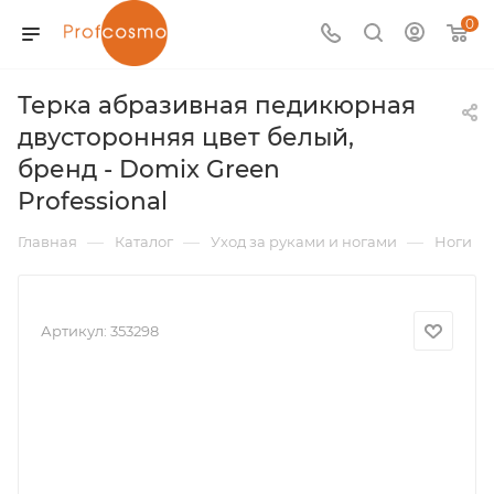
0
Терка абразивная педикюрная
двусторонняя цвет белый,
бренд - Domix Green
Professional
—
—
—
Главная
Каталог
Уход за руками и ногами
Ноги
Артикул:
353298