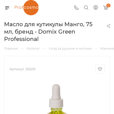
0
Масло для кутикулы Манго, 75
мл, бренд - Domix Green
Professional
—
—
—
Главная
Каталог
Уход за руками и ногами
Маник
Артикул:
353251