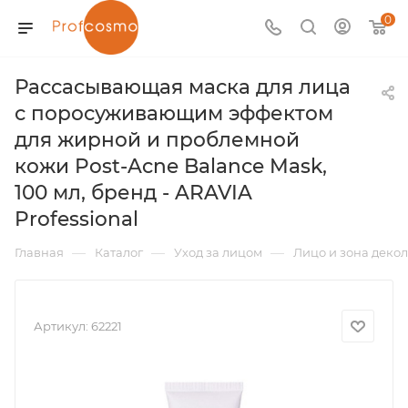
0
Рассасывающая маска для лица
с поросуживающим эффектом
для жирной и проблемной
кожи Post-Acne Balance Mask,
100 мл, бренд - ARAVIA
Professional
—
—
—
Главная
Каталог
Уход за лицом
Лицо и зона декол
Артикул:
62221