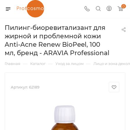
0
Пилинг-биоревитализант для
жирной и проблемной кожи
Anti-Acne Renew BioPeel, 100
мл, бренд - ARAVIA Professional
—
—
—
Главная
Каталог
Уход за лицом
Лицо и зона декол
Артикул:
62189