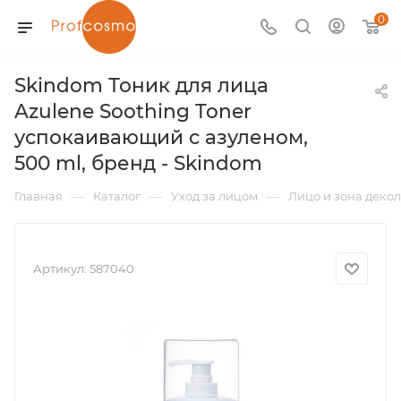
0
Skindom Тоник для лица
Azulene Soothing Toner
успокаивающий с азуленом,
500 ml, бренд - Skindom
—
—
—
Главная
Каталог
Уход за лицом
Лицо и зона декол
Артикул:
587040