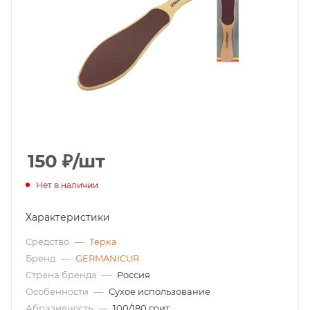
150
₽
/шт
Нет в наличии
Характеристики
Средство
—
Терка
Бренд
—
GERMANICUR
Страна бренда
—
Россия
Особенности
—
Сухое использование
Абразивность
—
100/180 грит