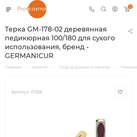
0
Терка GM-178-02 деревянная
педикюрная 100/180 для сухого
использования, бренд -
GERMANICUR
—
—
—
Главная
Каталог
Уход за руками и ногами
Маник
Артикул:
37328