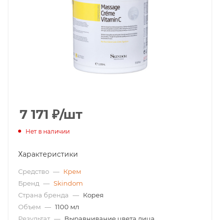
7 171
₽
/шт
Нет в наличии
Характеристики
Средство
—
Крем
Бренд
—
Skindom
Страна бренда
—
Корея
Объем
—
1100 мл
Результат
—
Выравнивание цвета лица