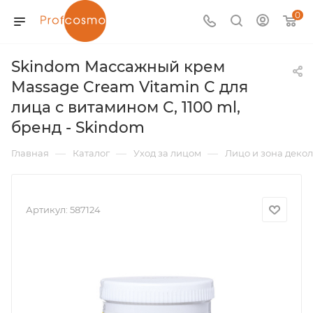
0
Skindom Массажный крем
Massage Cream Vitamin C для
лица с витамином С, 1100 ml,
бренд - Skindom
—
—
—
Главная
Каталог
Уход за лицом
Лицо и зона декол
Артикул:
587124