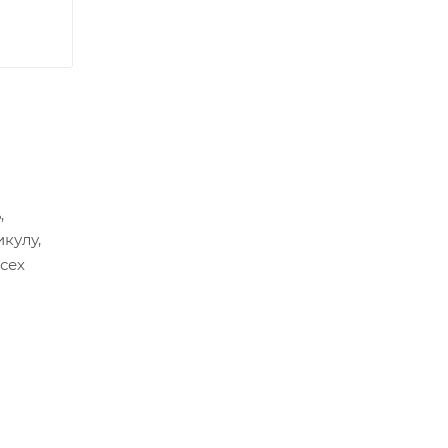
,
кулу,
сех