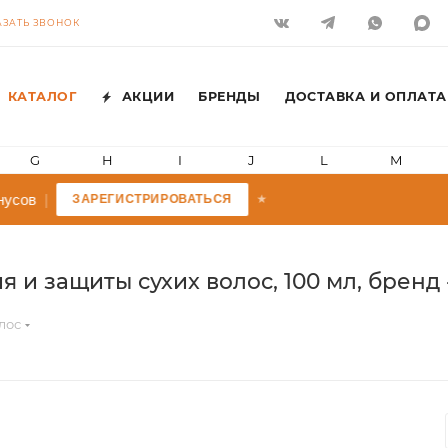
АЗАТЬ ЗВОНОК
КАТАЛОГ
АКЦИИ
БРЕНДЫ
ДОСТАВКА И ОПЛАТА
G
H
I
J
L
M
усов
|
ЗАРЕГИСТРИРОВАТЬСЯ
★
 и защиты сухих волос, 100 мл, бренд -
лос