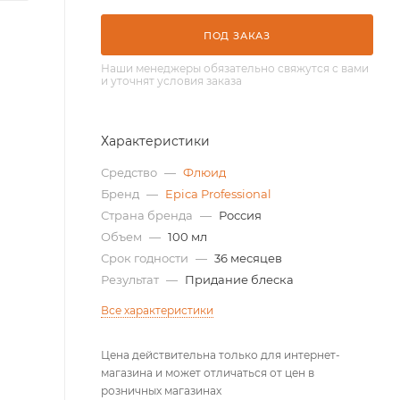
ПОД ЗАКАЗ
Наши менеджеры обязательно свяжутся с вами
и уточнят условия заказа
Характеристики
Средство
—
Флюид
Бренд
—
Epica Professional
Страна бренда
—
Россия
Объем
—
100 мл
Срок годности
—
36 месяцев
Результат
—
Придание блеска
Все характеристики
Цена действительна только для интернет-
магазина и может отличаться от цен в
розничных магазинах