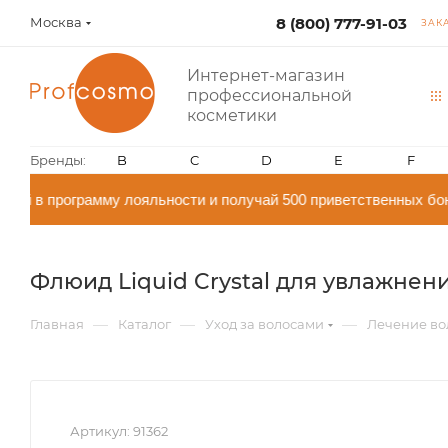
Москва
8 (800) 777-91-03
ЗАК
Интернет-магазин
профессиональной
косметики
Бренды:
B
C
D
E
F
й в программу лояльности и получай 500 приветственных бон
Флюид Liquid Crystal для увлажнения
—
—
—
Главная
Каталог
Уход за волосами
Лечение во
Артикул:
91362