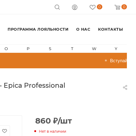
0
0
ПРОГРАММА ЛОЯЛЬНОСТИ
О НАС
КОНТАКТЫ
O
P
S
T
W
Y
Вступай в про
★
 Epica Professional
860
₽
/шт
Нет в наличии