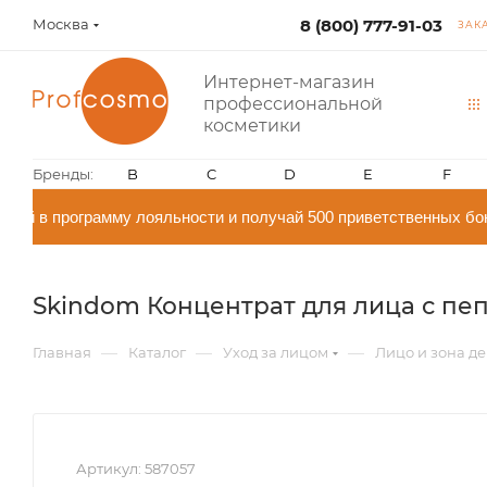
Москва
8 (800) 777-91-03
ЗАК
Интернет-магазин
профессиональной
косметики
Бренды:
B
C
D
E
F
й в программу лояльности и получай 500 приветственных бон
Skindom Концентрат для лица с пепт
—
—
—
Главная
Каталог
Уход за лицом
Лицо и зона де
Артикул:
587057