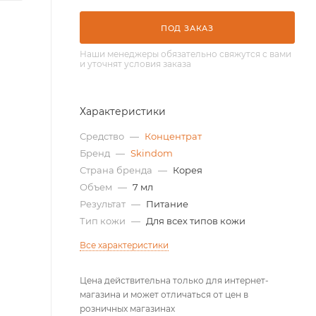
ПОД ЗАКАЗ
Наши менеджеры обязательно свяжутся с вами
и уточнят условия заказа
Характеристики
Средство
—
Концентрат
Бренд
—
Skindom
Страна бренда
—
Корея
Объем
—
7 мл
Результат
—
Питание
Тип кожи
—
Для всех типов кожи
Все характеристики
Цена действительна только для интернет-
магазина и может отличаться от цен в
розничных магазинах