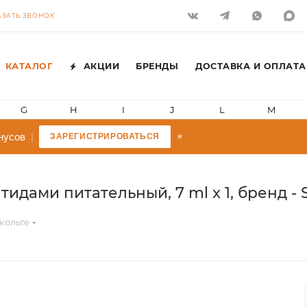
АЗАТЬ ЗВОНОК
КАТАЛОГ
АКЦИИ
БРЕНДЫ
ДОСТАВКА И ОПЛАТА
G
H
I
J
L
M
усов
|
ЗАРЕГИСТРИРОВАТЬСЯ
★
идами питательный, 7 ml x 1, бренд -
кольте