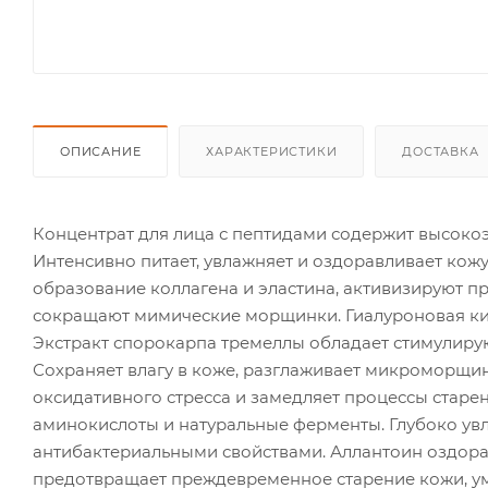
ОПИСАНИЕ
ХАРАКТЕРИСТИКИ
ДОСТАВКА
Концентрат для лица с пептидами содержит высок
Интенсивно питает, увлажняет и оздоравливает кож
образование коллагена и эластина, активизируют п
сокращают мимические морщинки. Гиалуроновая кис
Экстракт спорокарпа тремеллы обладает стимулир
Сохраняет влагу в коже, разглаживает микроморщины
оксидативного стресса и замедляет процессы старен
аминокислоты и натуральные ферменты. Глубоко ув
антибактериальными свойствами. Аллантоин оздора
предотвращает преждевременное старение кожи, ум