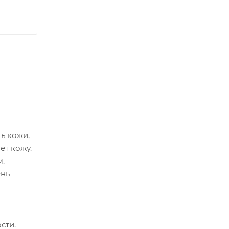
ь кожи,
ет кожу.
м.
ень
сти.