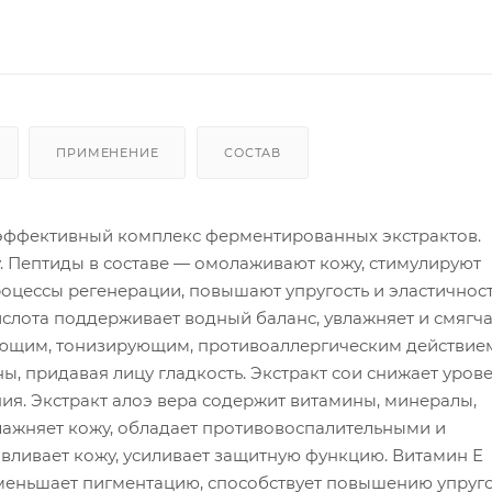
ПРИМЕНЕНИЕ
СОСТАВ
оэффективный комплекс ферментированных экстрактов.
у. Пептиды в составе — омолаживают кожу, стимулируют
роцессы регенерации, повышают упругость и эластичност
лота поддерживает водный баланс, увлажняет и смягча
ующим, тонизирующим, противоаллергическим действие
, придавая лицу гладкость. Экстракт сои снижает уров
ия. Экстракт алоэ вера содержит витамины, минералы,
лажняет кожу, обладает противовоспалительными и
вливает кожу, усиливает защитную функцию. Витамин Е
еньшает пигментацию, способствует повышению упруго