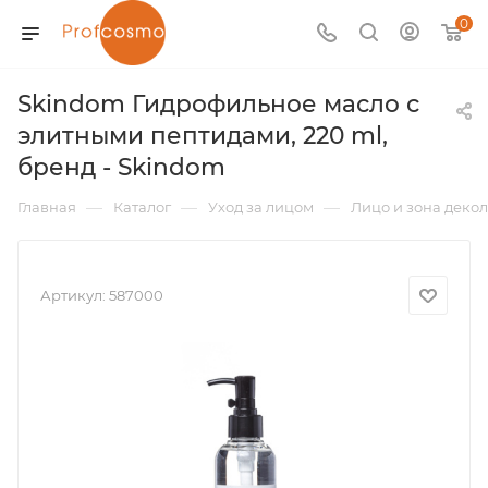
0
Skindom Гидрофильное масло с
элитными пептидами, 220 ml,
бренд - Skindom
—
—
—
Главная
Каталог
Уход за лицом
Лицо и зона декол
Артикул:
587000