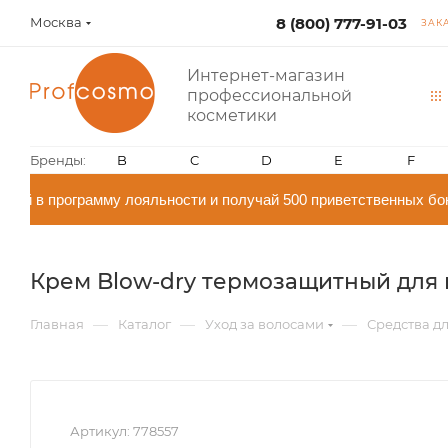
Москва
8 (800) 777-91-03
ЗАК
Интернет-магазин
профессиональной
косметики
Бренды:
B
C
D
E
F
й в программу лояльности и получай 500 приветственных бон
Крем Blow-dry термозащитный для вол
—
—
—
Главная
Каталог
Уход за волосами
Средства дл
Артикул:
778557