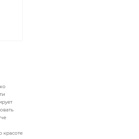
ько
ти
ирует
бовать
гче
о красоте