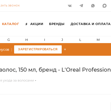
АЗАТЬ ЗВОНОК
КАТАЛОГ
АКЦИИ
БРЕНДЫ
ДОСТАВКА И ОПЛАТА
G
H
I
J
L
M
усов
|
ЗАРЕГИСТРИРОВАТЬСЯ
★
ос, 150 мл, бренд - L'Oreal Profession
я ухода за волосами