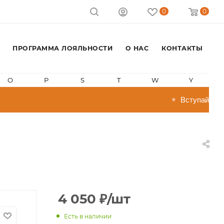
0
0
ПРОГРАММА ЛОЯЛЬНОСТИ
О НАС
КОНТАКТЫ
O
P
S
T
W
Y
Вступай в прог
★
4 050
₽
/шт
Есть в наличии