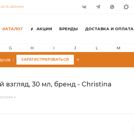
АЗАТЬ ЗВОНОК
КАТАЛОГ
АКЦИИ
БРЕНДЫ
ДОСТАВКА И ОПЛАТА
G
H
I
J
L
M
усов
|
ЗАРЕГИСТРИРОВАТЬСЯ
★
взгляд, 30 мл, бренд - Christina
кольте