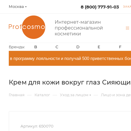
Москва
8 (800) 777-91-03
ЗАК
Интернет-магазин
профессиональной
косметики
Бренды:
B
C
D
E
F
й в программу лояльности и получай 500 приветственных бон
Крем для кожи вокруг глаз Сияющий 
—
—
—
Главная
Каталог
Уход за лицом
Лицо и зона де
Артикул:
650070