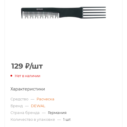
129
₽
/шт
Нет в наличии
Характеристики
Средство
—
Расческа
Бренд
—
DEWAL
Страна бренда
—
Германия
Количество в упаковке
—
1 шт.