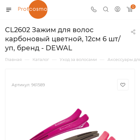
0
CL2602 Зажим для волос
карбоновый цветной, 12см 6 шт/
уп, бренд - DEWAL
—
—
—
Главная
Каталог
Уход за волосами
Аксессуары дл
Артикул:
961589