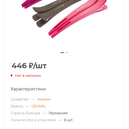
446
₽
/шт
Нет в наличии
Характеристики
Средство
—
Зажим
Бренд
—
DEWAL
Страна бренда
—
Германия
Количество в упаковке
—
6 шт.