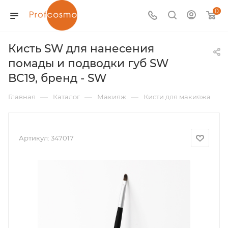
0
Кисть SW для нанесения
помады и подводки губ SW
BC19, бренд - SW
—
—
—
Главная
Каталог
Макияж
Кисти для макияжа
Артикул:
347017