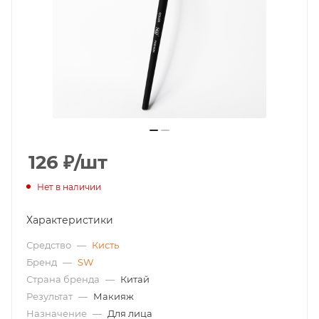
126
₽
/шт
Нет в наличии
Характеристики
Средство
—
Кисть
Бренд
—
SW
Страна бренда
—
Китай
Результат
—
Макияж
Назначение
—
Для лица