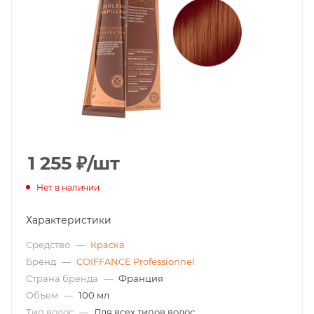
1 255
₽
/шт
Нет в наличии
Характеристики
Средство
—
Краска
Бренд
—
COIFFANCE Professionnel
Страна бренда
—
Франция
Объем
—
100 мл
Тип волос
—
Для всех типов волос