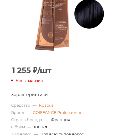
1 255
₽
/шт
Нет в наличии
Характеристики
Средство
—
Краска
Бренд
—
COIFFANCE Professionnel
Страна бренда
—
Франция
Объем
—
100 мл
Тип волос
—
Для всех типов волос