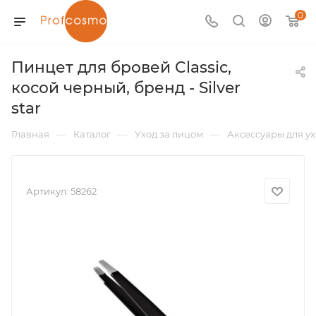
0
Пинцет для бровей Classic,
косой черный, бренд - Silver
star
—
—
—
Главная
Каталог
Уход за лицом
Аксессуары для ух
Артикул:
58262