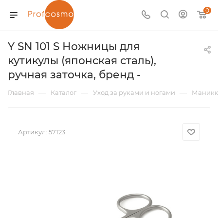
0
Y SN 101 S Ножницы для
кутикулы (японская сталь),
ручная заточка, бренд -
—
—
—
Главная
Каталог
Уход за руками и ногами
Маник
Артикул:
57123