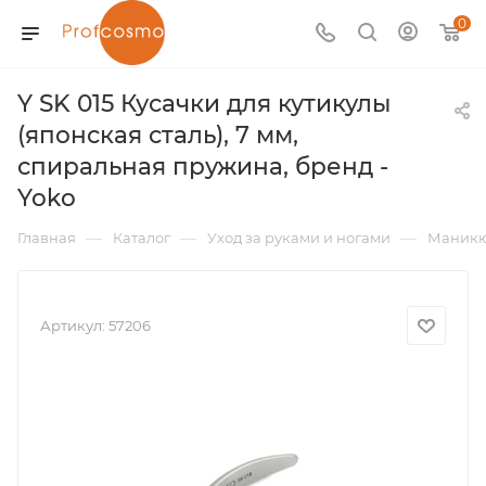
0
Y SK 015 Кусачки для кутикулы
(японская сталь), 7 мм,
спиральная пружина, бренд -
Yoko
—
—
—
Главная
Каталог
Уход за руками и ногами
Маник
Артикул:
57206