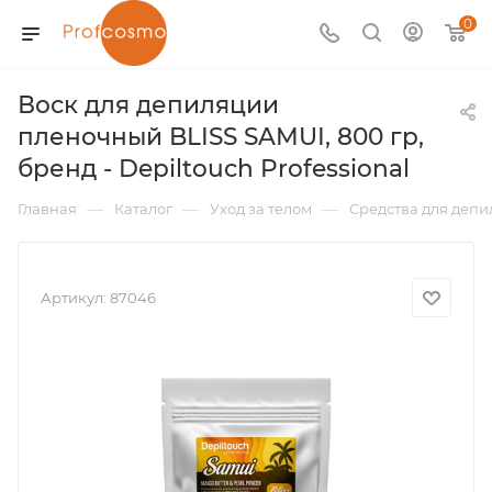
0
Воск для депиляции
пленочный BLISS SAMUI, 800 гр,
бренд - Depiltouch Professional
—
—
—
Главная
Каталог
Уход за телом
Средства для деп
Артикул:
87046