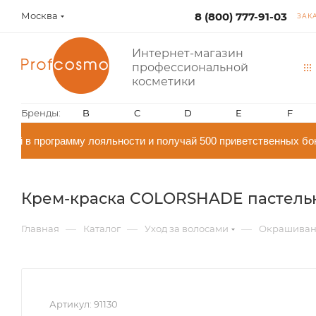
Москва
8 (800) 777-91-03
ЗАК
Интернет-магазин
профессиональной
косметики
Бренды:
B
C
D
E
F
й в программу лояльности и получай 500 приветственных бон
Крем-краска COLORSHADE пастельное
—
—
—
Главная
Каталог
Уход за волосами
Окрашиван
Артикул:
91130