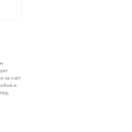
ем
рует
и за счёт
собой и
тру,