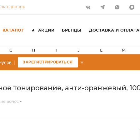
АЗАТЬ ЗВОНОК
КАТАЛОГ
АКЦИИ
БРЕНДЫ
ДОСТАВКА И ОПЛАТА
G
H
I
J
L
M
усов
|
ЗАРЕГИСТРИРОВАТЬСЯ
★
 тонирование, анти-оранжевый, 100 мл
ие волос