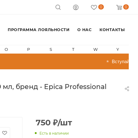
0
0
ПРОГРАММА ЛОЯЛЬНОСТИ
О НАС
КОНТАКТЫ
O
P
S
T
W
Y
Вступай в про
★
, бренд - Epica Professional
750
₽
/шт
Есть в наличии