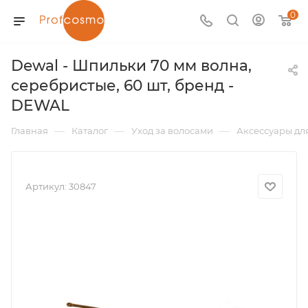
0
Dewal - Шпильки 70 мм волна,
серебристые, 60 шт, бренд -
DEWAL
—
—
—
Главная
Каталог
Уход за волосами
Аксессуары дл
Артикул:
30847