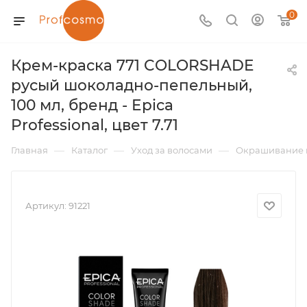
0
Крем-краска 771 COLORSHADE
русый шоколадно-пепельный,
100 мл, бренд - Epica
Professional, цвет 7.71
—
—
—
Главная
Каталог
Уход за волосами
Окрашивание 
Артикул:
91221