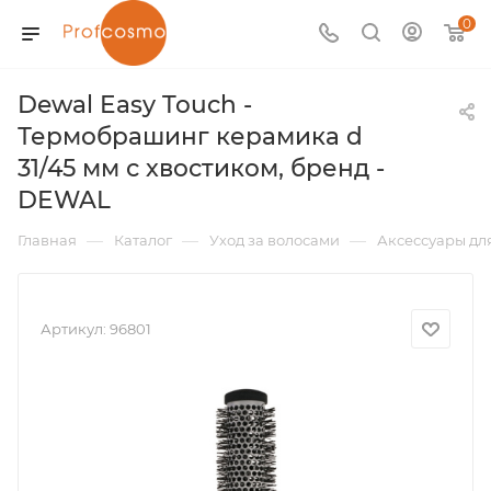
0
Dewal Easy Touch -
Термобрашинг керамика d
31/45 мм с хвостиком, бренд -
DEWAL
—
—
—
Главная
Каталог
Уход за волосами
Аксессуары дл
Артикул:
96801