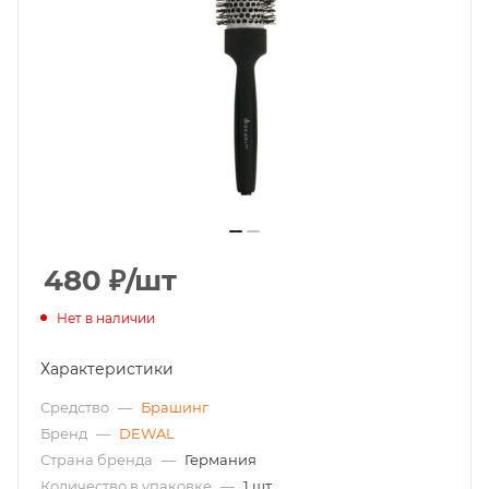
480
₽
/шт
Нет в наличии
Характеристики
Средство
—
Брашинг
Бренд
—
DEWAL
Страна бренда
—
Германия
Количество в упаковке
—
1 шт.