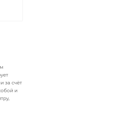
ем
рует
и за счёт
собой и
тру,