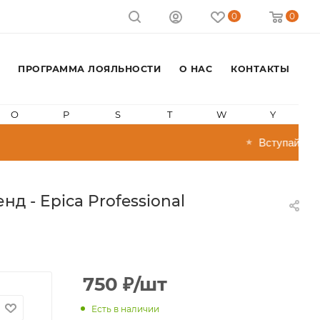
0
0
ПРОГРАММА ЛОЯЛЬНОСТИ
О НАС
КОНТАКТЫ
O
P
S
T
W
Y
Вступай в прог
★
 - Epica Professional
750
₽
/шт
Есть в наличии