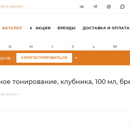
АЗАТЬ ЗВОНОК
КАТАЛОГ
АКЦИИ
БРЕНДЫ
ДОСТАВКА И ОПЛАТА
G
H
I
J
L
M
усов
|
ЗАРЕГИСТРИРОВАТЬСЯ
★
 тонирование, клубника, 100 мл, бренд
ие волос