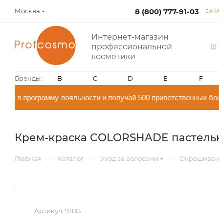
Москва
8 (800) 777-91-03
ЗАК
Интернет-магазин
профессиональной
косметики
Бренды:
B
C
D
E
F
й в программу лояльности и получай 500 приветственных бон
Крем-краска COLORSHADE пастельное
—
—
—
Главная
Каталог
Уход за волосами
Окрашиван
Артикул:
91133