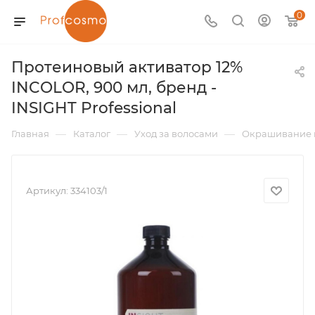
0
Протеиновый активатор 12%
INCOLOR, 900 мл, бренд -
INSIGHT Professional
—
—
—
Главная
Каталог
Уход за волосами
Окрашивание 
Артикул:
334103/1