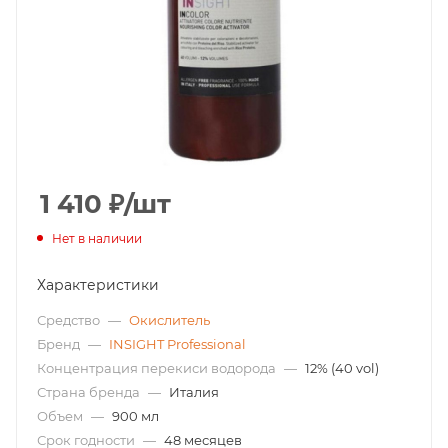
1 410
₽
/шт
Нет в наличии
Характеристики
Средство
—
Окислитель
Бренд
—
INSIGHT Professional
Концентрация перекиси водорода
—
12% (40 vol)
Страна бренда
—
Италия
Объем
—
900 мл
Срок годности
—
48 месяцев