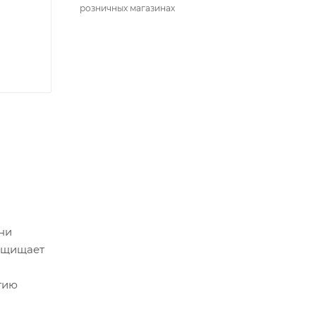
розничных магазинах
ни
защищает
гию