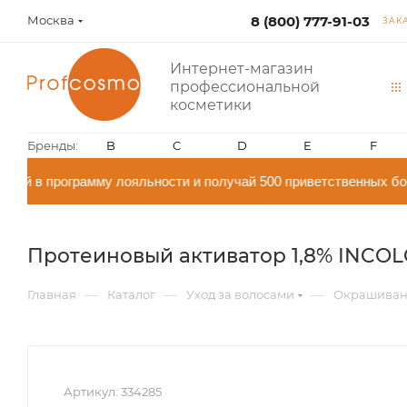
Москва
8 (800) 777-91-03
ЗАК
Интернет-магазин
профессиональной
косметики
Бренды:
B
C
D
E
F
й в программу лояльности и получай 500 приветственных бон
Протеиновый активатор 1,8% INCOLOR
—
—
—
Главная
Каталог
Уход за волосами
Окрашиван
Артикул:
334285