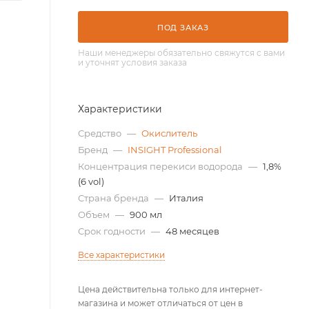
ПОД ЗАКАЗ
Наши менеджеры обязательно свяжутся с вами
и уточнят условия заказа
Характеристики
Средство
—
Окислитель
Бренд
—
INSIGHT Professional
Концентрация перекиси водорода
—
1,8%
(6 vol)
Страна бренда
—
Италия
Объем
—
900 мл
Срок годности
—
48 месяцев
Все характеристики
Цена действительна только для интернет-
магазина и может отличаться от цен в