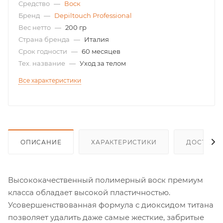
Средство
—
Воск
Бренд
—
Depiltouch Professional
Вес нетто
—
200 гр
Страна бренда
—
Италия
Срок годности
—
60 месяцев
Тех. название
—
Уход за телом
Все характеристики
ОПИСАНИЕ
ХАРАКТЕРИСТИКИ
ДОСТАВК
Высококачественный полимерный воск премиум
класса обладает высокой пластичностью.
Усовершенствованная формула с диоксидом титана
позволяет удалить даже самые жесткие, забритые