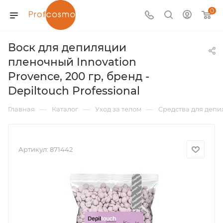
0
Воск для депиляции
пленочный Innovation
Provence, 200 гр, бренд -
Depiltouch Professional
—
—
—
Главная
Каталог
Уход за телом
Средства для деп
Артикул:
871442