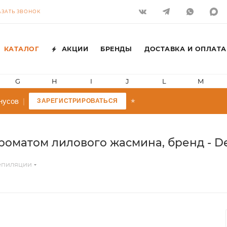
АЗАТЬ ЗВОНОК
КАТАЛОГ
АКЦИИ
БРЕНДЫ
ДОСТАВКА И ОПЛАТА
G
H
I
J
L
M
усов
|
ЗАРЕГИСТРИРОВАТЬСЯ
★
оматом лилового жасмина, бренд - Dep
депиляции