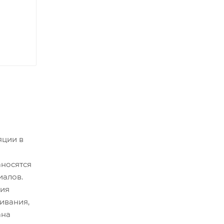
яции в
аносятся
иалов.
ния
ивания,
ана