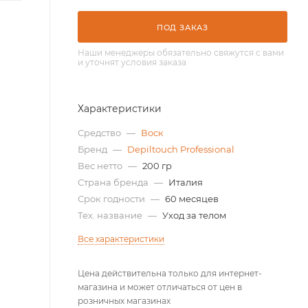
ПОД ЗАКАЗ
Наши менеджеры обязательно свяжутся с вами
и уточнят условия заказа
Характеристики
Средство
—
Воск
Бренд
—
Depiltouch Professional
Вес нетто
—
200 гр
Страна бренда
—
Италия
Срок годности
—
60 месяцев
Тех. название
—
Уход за телом
Все характеристики
Цена действительна только для интернет-
магазина и может отличаться от цен в
розничных магазинах