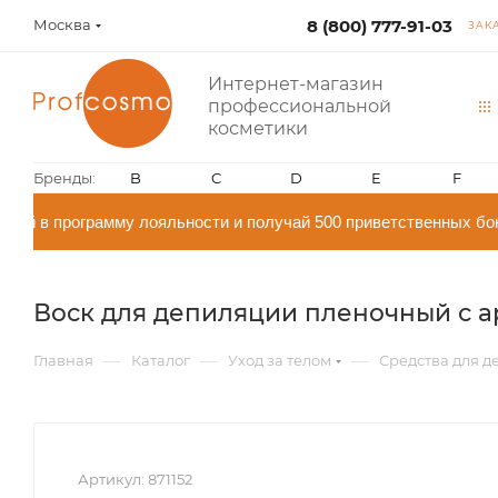
Москва
8 (800) 777-91-03
ЗАК
Интернет-магазин
профессиональной
косметики
Бренды:
B
C
D
E
F
й в программу лояльности и получай 500 приветственных бон
Воск для депиляции пленочный с ар
—
—
—
Главная
Каталог
Уход за телом
Средства для 
Артикул:
871152