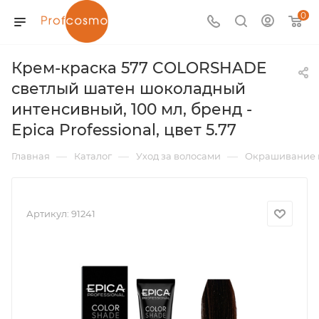
0
Крем-краска 577 COLORSHADE
светлый шатен шоколадный
интенсивный, 100 мл, бренд -
Epica Professional, цвет 5.77
—
—
—
Главная
Каталог
Уход за волосами
Окрашивание 
Артикул:
91241