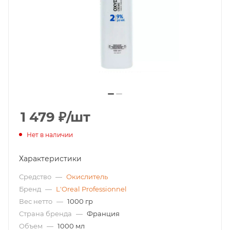
1 479
₽
/шт
Нет в наличии
Характеристики
Средство
—
Окислитель
Бренд
—
L'Oreal Professionnel
Вес нетто
—
1000 гр
Страна бренда
—
Франция
Объем
—
1000 мл