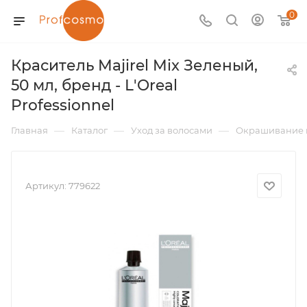
0
Краситель Majirel Mix Зеленый,
50 мл, бренд - L'Oreal
Professionnel
—
—
—
Главная
Каталог
Уход за волосами
Окрашивание 
Артикул:
779622