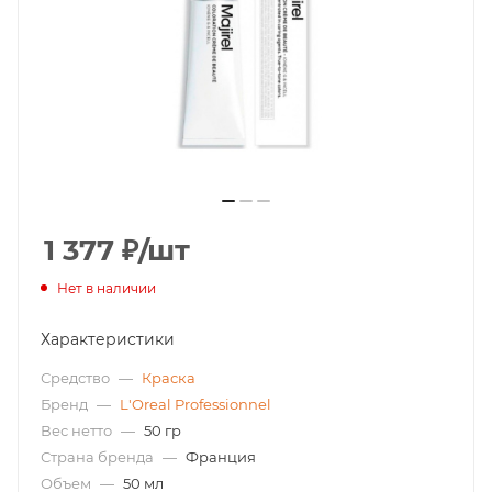
1 377
₽
/шт
Нет в наличии
Характеристики
Средство
—
Краска
Бренд
—
L'Oreal Professionnel
Вес нетто
—
50 гр
Страна бренда
—
Франция
Объем
—
50 мл