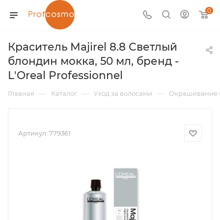
0
Краситель Majirel 8.8 Светлый
блондин мокка, 50 мл, бренд -
L'Oreal Professionnel
—
—
—
Главная
Каталог
Уход за волосами
Окрашивание 
Артикул:
779361