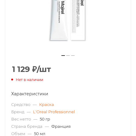
1 129
₽
/шт
Нет в наличии
Характеристики
Средство
—
Краска
Бренд
—
L'Oreal Professionnel
Вес нетто
—
50 гр
Страна бренда
—
Франция
Объем
—
50 мл