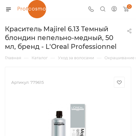
0
Краситель Majirel 6.13 Темный
блондин пепельно-медный, 50
мл, бренд - L'Oreal Professionnel
—
—
—
Главная
Каталог
Уход за волосами
Окрашивание 
Артикул:
779615