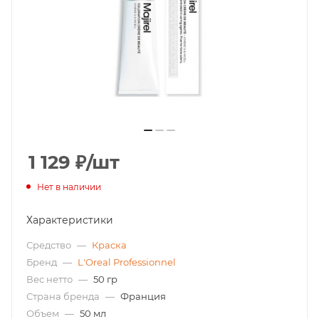
1 129
₽
/шт
Нет в наличии
Характеристики
Средство
—
Краска
Бренд
—
L'Oreal Professionnel
Вес нетто
—
50 гр
Страна бренда
—
Франция
Объем
—
50 мл