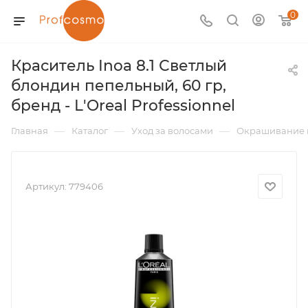
0
Краситель Inoa 8.1 Светлый
блондин пепельный, 60 гр,
бренд - L'Oreal Professionnel
—
—
—
Главная
Каталог
Уход за волосами
Окрашивание 
Артикул:
779406