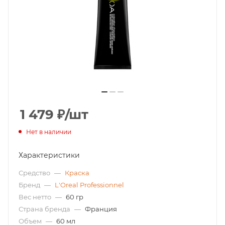
1 479
₽
/шт
Нет в наличии
Характеристики
Средство
—
Краска
Бренд
—
L'Oreal Professionnel
Вес нетто
—
60 гр
Страна бренда
—
Франция
Объем
—
60 мл