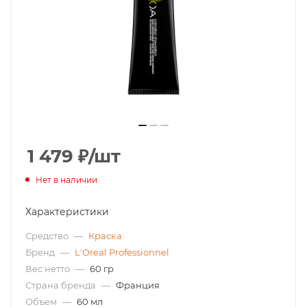
1 479
₽
/шт
Нет в наличии
Характеристики
Средство
—
Краска
Бренд
—
L'Oreal Professionnel
Вес нетто
—
60 гр
Страна бренда
—
Франция
Объем
—
60 мл