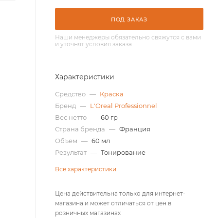
ПОД ЗАКАЗ
Наши менеджеры обязательно свяжутся с вами
и уточнят условия заказа
Характеристики
Средство
—
Краска
Бренд
—
L'Oreal Professionnel
Вес нетто
—
60 гр
Страна бренда
—
Франция
Объем
—
60 мл
Результат
—
Тонирование
Все характеристики
Цена действительна только для интернет-
магазина и может отличаться от цен в
розничных магазинах