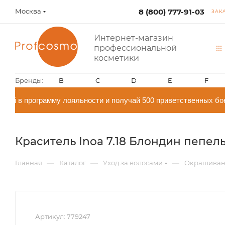
Москва
8 (800) 777-91-03
ЗАК
Интернет-магазин
профессиональной
косметики
Бренды:
B
C
D
E
F
ай в программу лояльности и получай 500 приветственных бо
Краситель Inoa 7.18 Блондин пепельн
—
—
—
Главная
Каталог
Уход за волосами
Окрашиван
Артикул:
779247