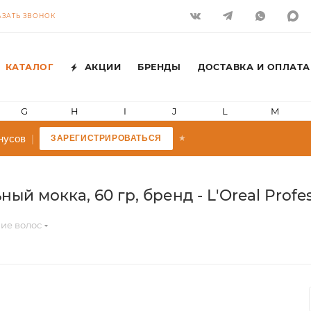
АЗАТЬ ЗВОНОК
КАТАЛОГ
АКЦИИ
БРЕНДЫ
ДОСТАВКА И ОПЛАТА
G
H
I
J
L
M
нусов
|
ЗАРЕГИСТРИРОВАТЬСЯ
★
ый мокка, 60 гр, бренд - L'Oreal Profe
ие волос