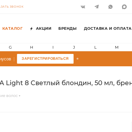
АЗАТЬ ЗВОНОК
КАТАЛОГ
АКЦИИ
БРЕНДЫ
ДОСТАВКА И ОПЛАТА
G
H
I
J
L
M
усов
|
ЗАРЕГИСТРИРОВАТЬСЯ
★
 Light 8 Светлый блондин, 50 мл, бренд
ие волос