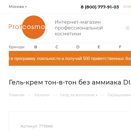
Москва
8 (800) 777-91-03
ЗАК
Интернет-магазин
профессиональной
косметики
Бренды:
B
C
D
E
F
ай в программу лояльности и получай 500 приветственных бон
Гель-крем тон-в-тон без аммиака DIA
—
—
—
Главная
Каталог
Уход за волосами
Окрашиван
Артикул:
779666