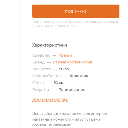
ПОД ЗАКАЗ
Наши менеджеры обязательно свяжутся с вами
и уточнят условия заказа
Характеристики
Средство
—
Краска
Бренд
—
L'Oreal Professionnel
Вес нетто
—
50 гр
Страна бренда
—
Франция
Объем
—
50 мл
Результат
—
Тонирование
Все характеристики
Цена действительна только для интернет-
магазина и может отличаться от цен в
розничных магазинах