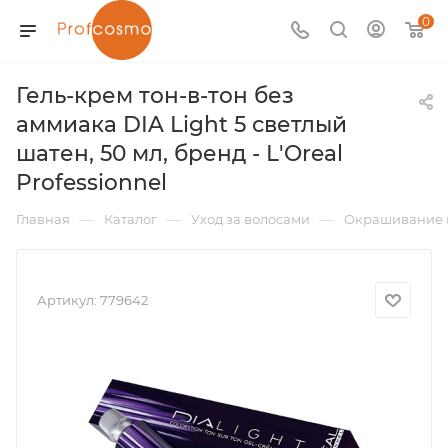
0
Гель-крем тон-в-тон без
аммиака DIA Light 5 светлый
шатен, 50 мл, бренд - L'Oreal
Professionnel
—
—
—
Главная
Каталог
Уход за волосами
Окрашивание 
Артикул:
779642