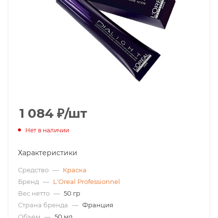
1 084
₽
/шт
Нет в наличии
Характеристики
Средство
—
Краска
Бренд
—
L'Oreal Professionnel
Вес нетто
—
50 гр
Страна бренда
—
Франция
Объем
—
50 мл