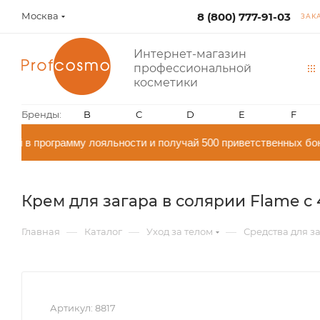
Москва
8 (800) 777-91-03
ЗАК
Интернет-магазин
профессиональной
косметики
Бренды:
B
C
D
E
F
й в программу лояльности и получай 500 приветственных бон
Крем для загара в солярии Flame с
—
—
—
Главная
Каталог
Уход за телом
Средства для з
Артикул:
8817