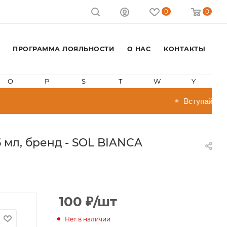
0
0
ПРОГРАММА ЛОЯЛЬНОСТИ
О НАС
КОНТАКТЫ
O
P
S
T
W
Y
Вступай в прог
★
 мл, бренд - SOL BIANCA
100
₽
/шт
Нет в наличии