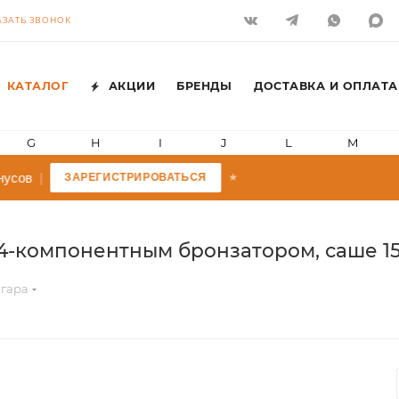
АЗАТЬ ЗВОНОК
КАТАЛОГ
АКЦИИ
БРЕНДЫ
ДОСТАВКА И ОПЛАТА
G
H
I
J
L
M
усов
|
ЗАРЕГИСТРИРОВАТЬСЯ
★
 4-компонентным бронзатором, саше 15
агара