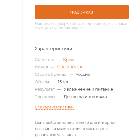
ПОД ЗАКАЗ
Наши менеджеры обязательно свяжутся с вами
и уточнят условия заказа
Характеристики
Средство
—
Крем
Бренд
—
SOL BIANCA
Страна бренда
—
Россия
Объем
—
15 мл
Результат
—
Увлажнение и питание
Тип кожи
—
Для всех типов кожи
Все характеристики
Цена действительна только для интернет-
магазина и может отличаться от цен в
розничных магазинах