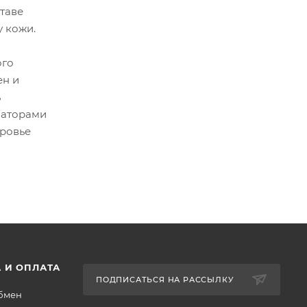
таве
 кожи.
ого
ен и
ь
нзаторами
оровье
 И ОПЛАТА
ПОДПИСАТЬСЯ НА РАССЫЛКУ
обмен