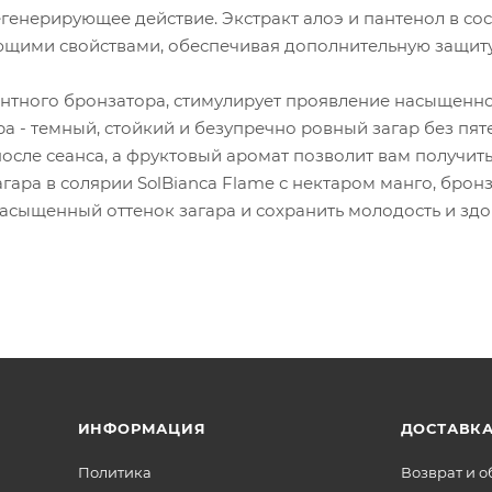
генерирующее действие. Экстракт алоэ и пантенол в сос
щими свойствами, обеспечивая дополнительную защиту
ентного бронзатора, стимулирует проявление насыщенн
а - темный, стойкий и безупречно ровный загар без пят
 после сеанса, а фруктовый аромат позволит вам получит
агара в солярии SolBianca Flame с нектаром манго, бро
сыщенный оттенок загара и сохранить молодость и зд
ИНФОРМАЦИЯ
ДОСТАВКА
Политика
Возврат и 