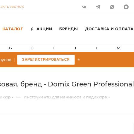
АЗАТЬ ЗВОНОК
КАТАЛОГ
АКЦИИ
БРЕНДЫ
ДОСТАВКА И ОПЛАТА
G
H
I
J
L
M
усов
|
ЗАРЕГИСТРИРОВАТЬСЯ
★
вая, бренд - Domix Green Professional
—
икюр
Инструменты для маникюра и педикюра