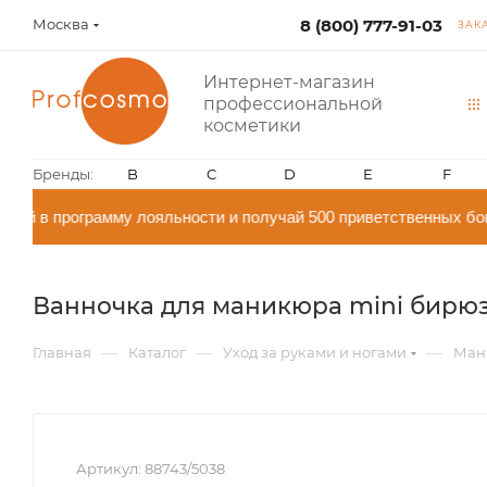
Москва
8 (800) 777-91-03
ЗАК
Интернет-магазин
профессиональной
косметики
Бренды:
B
C
D
E
F
й в программу лояльности и получай 500 приветственных бон
Ванночка для маникюра mini бирюзо
—
—
—
Главная
Каталог
Уход за руками и ногами
Ман
Артикул:
88743/5038