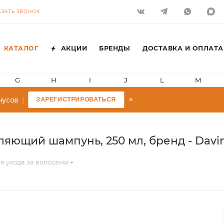
АЗАТЬ ЗВОНОК
КАТАЛОГ
АКЦИИ
БРЕНДЫ
ДОСТАВКА И ОПЛАТА
G
H
I
J
L
M
усов
|
ЗАРЕГИСТРИРОВАТЬСЯ
★
яющий шампунь, 250 мл, бренд - Davi
я ухода за волосами