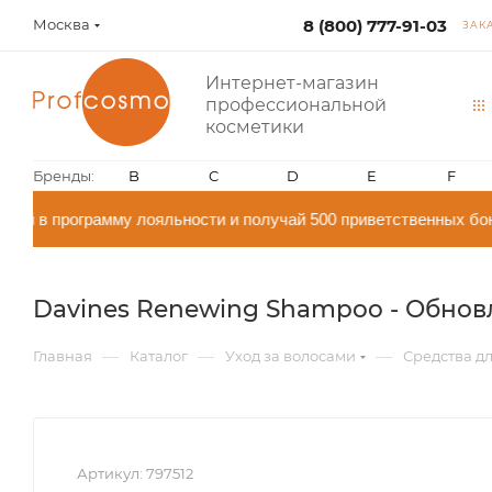
Москва
8 (800) 777-91-03
ЗАК
Интернет-магазин
профессиональной
косметики
Бренды:
B
C
D
E
F
й в программу лояльности и получай 500 приветственных бон
Davines Renewing Shampoo - Обновл
—
—
—
Главная
Каталог
Уход за волосами
Средства дл
Артикул:
797512