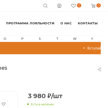
0
0
ПРОГРАММА ЛОЯЛЬНОСТИ
О НАС
КОНТАКТЫ
O
P
S
T
W
Y
Вступай в про
★
nes
3 980
₽
/шт
Есть в наличии