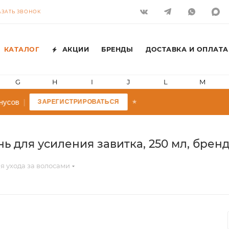
АЗАТЬ ЗВОНОК
КАТАЛОГ
АКЦИИ
БРЕНДЫ
ДОСТАВКА И ОПЛАТА
G
H
I
J
L
M
усов
|
ЗАРЕГИСТРИРОВАТЬСЯ
★
ь для усиления завитка, 250 мл, бренд
я ухода за волосами