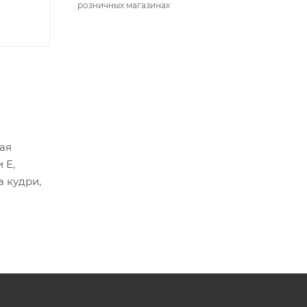
розничных магазинах
ая
 Е,
 кудри,