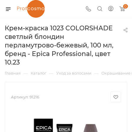
0
Крем-краска 1023 COLORSHADE
светлый блондин
перламутрово-бежевый, 100 мл,
бренд - Epica Professional, цвет
10.23
—
—
—
Главная
Каталог
Уход за волосами
Окрашивание 
Артикул:
91216