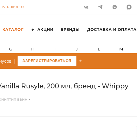
АЗАТЬ ЗВОНОК
КАТАЛОГ
АКЦИИ
БРЕНДЫ
ДОСТАВКА И ОПЛАТА
G
H
I
J
L
M
усов
|
ЗАРЕГИСТРИРОВАТЬСЯ
★
illa Rusyle, 200 мл, бренд - Whippy
ринятия ванн