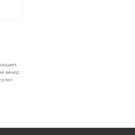
чищает,
ий вечер
бсолют