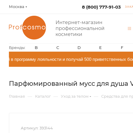
Москва
8 (800) 777-91-03
ЗАК
Интернет-магазин
профессиональной
косметики
Бренды:
B
C
D
E
F
й в программу лояльности и получай 500 приветственных бон
Парфюмированный мусс для душа Van
—
—
—
Главная
Каталог
Уход за телом
Средства для п
Артикул:
393144