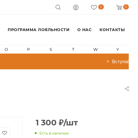
0
0
ПРОГРАММА ЛОЯЛЬНОСТИ
О НАС
КОНТАКТЫ
O
P
S
T
W
Y
Вступай в про
★
1 300
₽
/шт
Есть в наличии