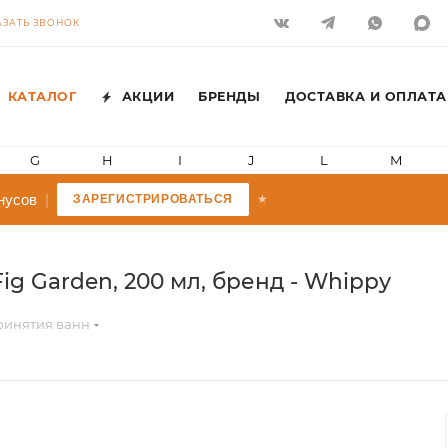
АЗАТЬ ЗВОНОК
КАТАЛОГ
АКЦИИ
БРЕНДЫ
ДОСТАВКА И ОПЛАТА
G
H
I
J
L
M
усов
|
ЗАРЕГИСТРИРОВАТЬСЯ
★
 Garden, 200 мл, бренд - Whippy
ринятия ванн