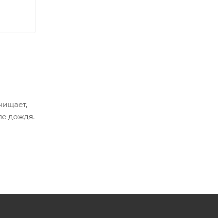
чищает,
ле дождя.