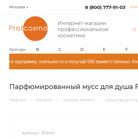
Москва
8 (800) 777-91-03
ЗАК
Интернет-магазин
профессиональной
косметики
Бренды:
B
C
D
E
F
й в программу лояльности и получай 500 приветственных бон
Парфюмированный мусс для душа Fig
—
—
—
Главная
Каталог
Уход за телом
Средства для п
Артикул:
393140