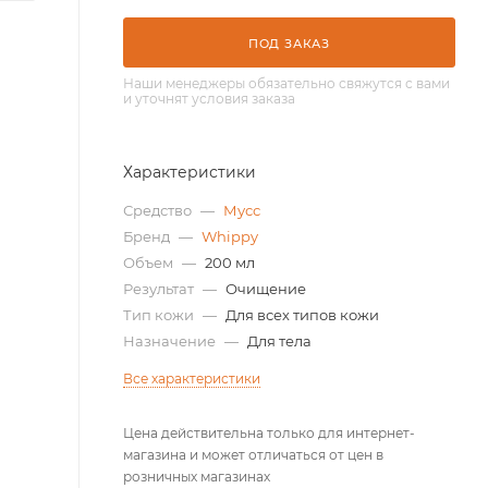
ПОД ЗАКАЗ
Наши менеджеры обязательно свяжутся с вами
и уточнят условия заказа
Характеристики
Средство
—
Мусс
Бренд
—
Whippy
Объем
—
200 мл
Результат
—
Очищение
Тип кожи
—
Для всех типов кожи
Назначение
—
Для тела
Все характеристики
Цена действительна только для интернет-
магазина и может отличаться от цен в
розничных магазинах