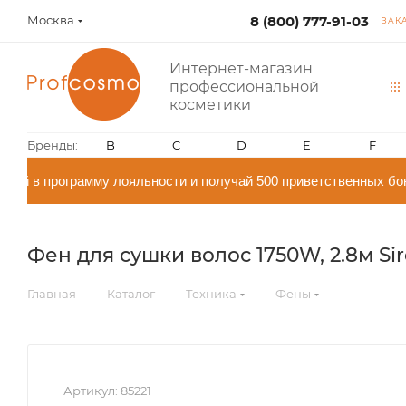
Москва
8 (800) 777-91-03
ЗАК
Интернет-магазин
профессиональной
косметики
Бренды:
B
C
D
E
F
й в программу лояльности и получай 500 приветственных бон
Фен для сушки волос 1750W, 2.8м Sir
—
—
—
Главная
Каталог
Техника
Фены
Артикул:
85221