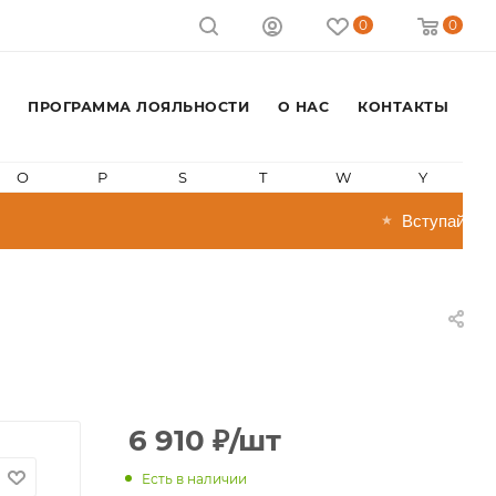
0
0
ПРОГРАММА ЛОЯЛЬНОСТИ
О НАС
КОНТАКТЫ
O
P
S
T
W
Y
Вступай в про
★
6 910
₽
/шт
Есть в наличии