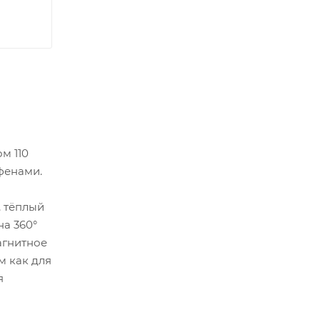
м 110
фенами.
, тёплый
на 360°
агнитное
м как для
я