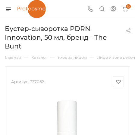
0
Бустер-сыворотка PDRN
Innovation, 50 мл, бренд - The
Bunt
—
—
—
Главная
Каталог
Уход за лицом
Лицо и зона декол
Артикул:
337062